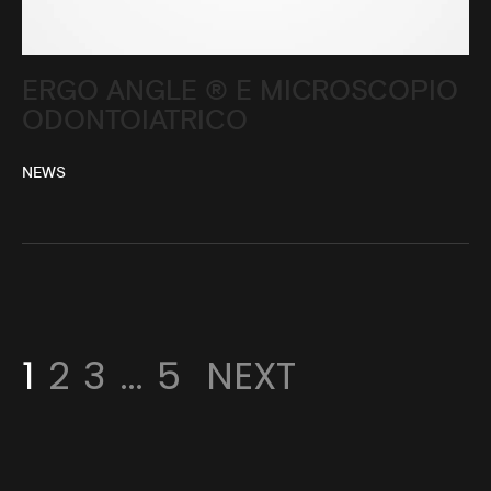
ERGO ANGLE ® E MICROSCOPIO
ODONTOIATRICO
NEWS
1
2
3
…
5
NEXT